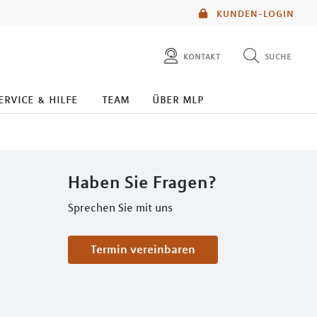
KUNDEN-LOGIN
kontakt
suche
diese website durchsuchen
ervice & hilfe
team
über mlp
mlp berater finden
Haben Sie Fragen?
Sprechen Sie mit uns
Termin vereinbaren