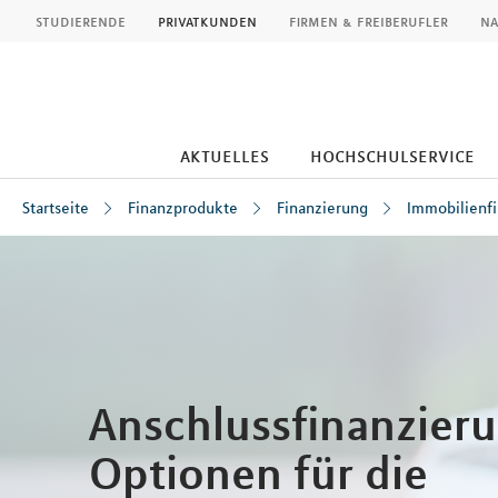
MLP
studierende
privatkunden
firmen & freiberufler
na
aktuelles
hochschulservice
Startseite
Finanzprodukte
Finanzierung
Immobilienf
Inhalt
Anschlussfinanzieru
Optionen für die