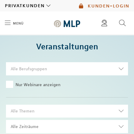
MLP
privatkunden
kunden-login
menü
Inhalt
diese website durchsuchen
Veranstaltungen
mlp berater finden
Alle Berufsgruppen
Nur Webinare anzeigen
Alle Themen