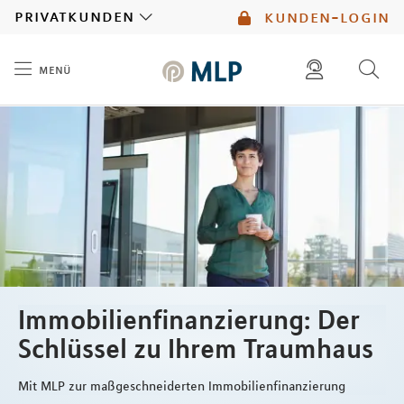
MLP
privatkunden
kunden-login
menü
Inhalt
diese website durchsuchen
mlp berater finden
Immobilienfinanzierung: Der
Schlüssel zu Ihrem Traumhaus
Mit MLP zur maßgeschneiderten Immobilienfinanzierung