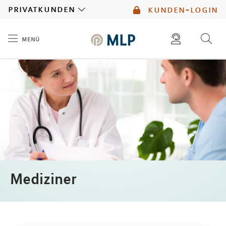
MLP
privatkunden
kunden-login
menü
Inhalt
diese website durchsuchen
mlp berater finden
Mediziner