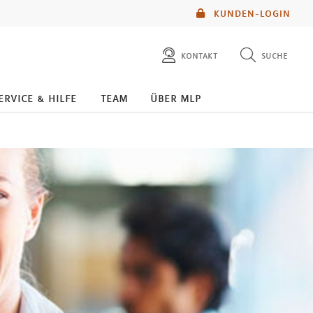
KUNDEN-LOGIN
kontakt
suche
diese website durchsuchen
ervice & hilfe
team
über mlp
mlp berater finden