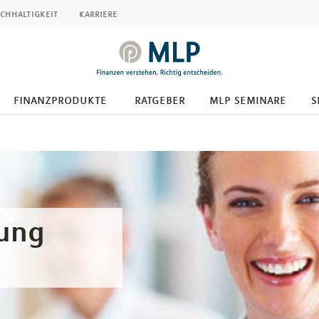
chhaltigkeit
karriere
finanzprodukte
ratgeber
mlp seminare
s
dung