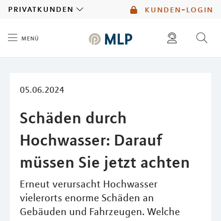
MLP
privatkunden
kunden-login
menü
Inhalt
diese website durchsuchen
mlp berater finden
05.06.2024
Schäden durch
Hochwasser: Darauf
müssen Sie jetzt achten
Erneut verursacht Hochwasser
vielerorts enorme Schäden an
Gebäuden und Fahrzeugen. Welche