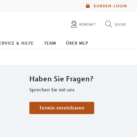
KUNDEN-LOGIN
kontakt
suche
diese website durchsuchen
ervice & hilfe
team
über mlp
mlp berater finden
Haben Sie Fragen?
Sprechen Sie mit uns
Termin vereinbaren